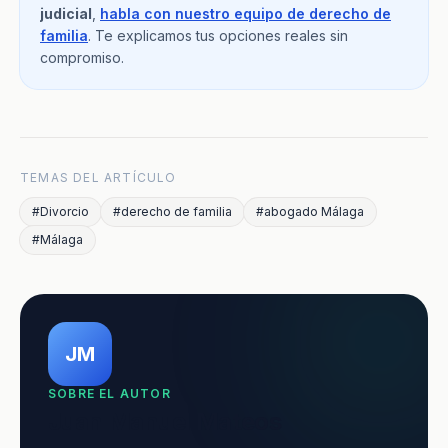
judicial
,
habla con nuestro equipo de derecho de
familia
. Te explicamos tus opciones reales sin
compromiso.
TEMAS DEL ARTÍCULO
#Divorcio
#derecho de familia
#abogado Málaga
#Málaga
JM
SOBRE EL AUTOR
Juan Manuel Mateos