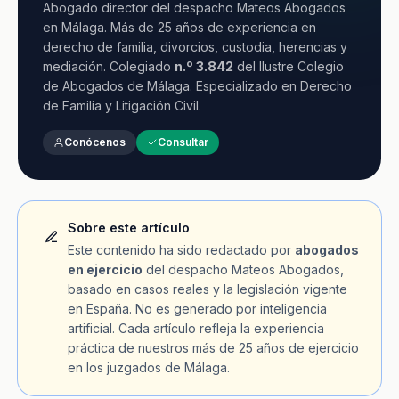
Abogado director del despacho Mateos Abogados
en Málaga. Más de 25 años de experiencia en
derecho de familia, divorcios, custodia, herencias y
mediación. Colegiado
n.º 3.842
del Ilustre Colegio
de Abogados de Málaga. Especializado en Derecho
de Familia y Litigación Civil.
Conócenos
Consultar
Sobre este artículo
Este contenido ha sido redactado por
abogados
en ejercicio
del despacho Mateos Abogados,
basado en casos reales y la legislación vigente
en España. No es generado por inteligencia
artificial. Cada artículo refleja la experiencia
práctica de nuestros más de 25 años de ejercicio
en los juzgados de Málaga.