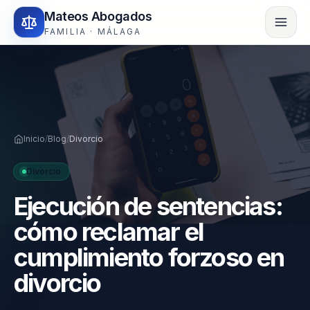
Mateos Abogados
FAMILIA · MÁLAGA
Inicio
/
Blog
/
Divorcio
Divorcio
Ejecución de sentencias:
cómo reclamar el
cumplimiento forzoso en
divorcio